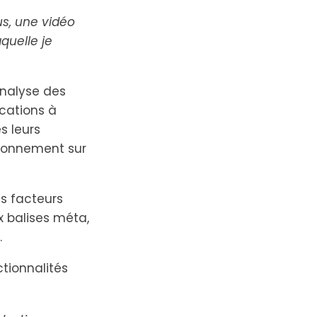
s, une vidéo
quelle je
 analyse des
ications à
s leurs
tionnement sur
ts facteurs
 balises méta,
.
tionnalités