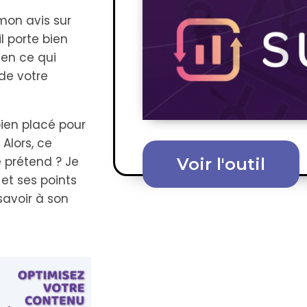
mon avis sur
l porte bien
 en ce qui
de votre
 bien placé pour
 Alors, ce
le prétend ? Je
Voir l'outil
s et ses points
 savoir à son