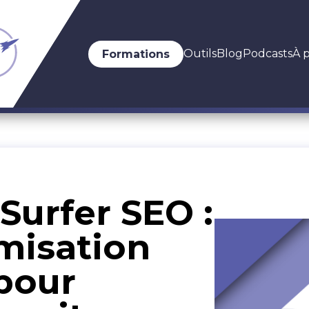
Outils
Blog
Podcasts
À 
Formations
Surfer SEO :
imisation
pour