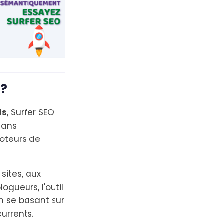
 ?
is
, Surfer SEO
dans
moteurs de
sites, aux
ogueurs, l'outil
n se basant sur
urrents.