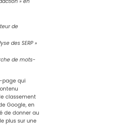
édaction » en
ateur de
alyse des SERP »
rche de mots-
n-page qui
contenu
 le classement
 de Google, en
ité de donner au
le plus sur une