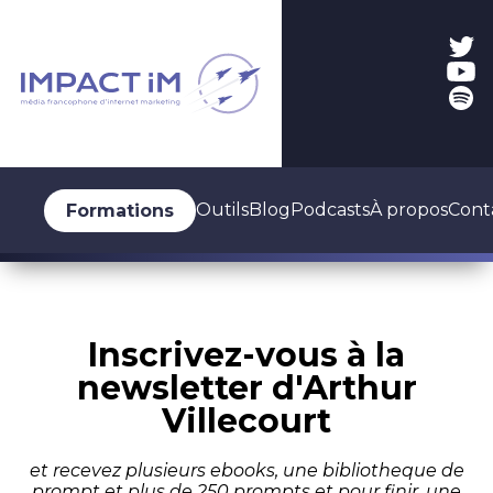
Outils
Blog
Podcasts
À propos
Cont
Formations
Inscrivez-vous à la
newsletter d'Arthur
Villecourt
et recevez plusieurs ebooks, une bibliotheque de
prompt et plus de 250 prompts et pour finir, une