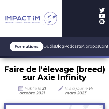
Outils
Blog
Podcasts
À propos
Cont
Formations
Faire de l'élevage (breed)
sur Axie Infinity
Publié le
21
Mis à jour le
14
octobre 2021
mars 2023