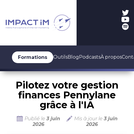
Outils
Blog
Podcasts
À propos
Cont
Formations
Pilotez votre gestion
finances Pennylane
grâce à l'IA
Publié le
3 juin
Mis à jour le
3 juin
2026
2026