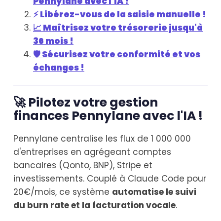
Pennylane avec l'IA !
⚡ Libérez-vous de la saisie manuelle !
📈 Maîtrisez votre trésorerie jusqu'à
36 mois !
🛡️ Sécurisez votre conformité et vos
échanges !
🚀 Pilotez votre gestion
finances Pennylane avec l'IA !
Pennylane centralise les flux de 1 000 000
d'entreprises en agrégeant comptes
bancaires (Qonto, BNP), Stripe et
investissements. Couplé à Claude Code pour
20€/mois, ce système
automatise le suivi
du burn rate et la facturation vocale
.