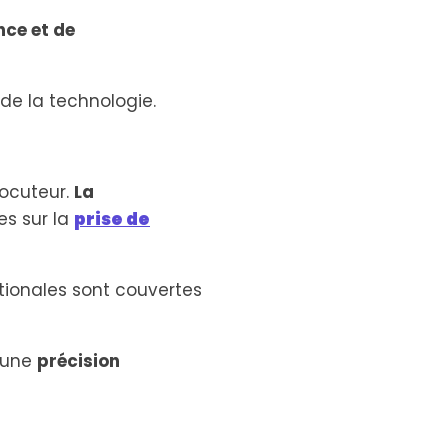
nce et de
de la technologie.
locuteur.
La
es sur la
prise de
ationales sont couvertes
r une
précision