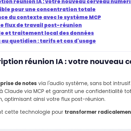
ption réunion IA : votre nouveau cerveau numér
ible pour une concentration totale
ance du contexte avec le système MCP
 flux de travail post-réunion
e et traitement local des données
au quotidien : tarifs et cas d'usage
iption réunion IA : votre nouveau 
prise de notes
via l'audio système, sans bot intrusif. 
à Claude via MCP et garantit une confidentialité t
, optimisant ainsi votre flux post-réunion.
t cette technologie pour
transformer radicalement