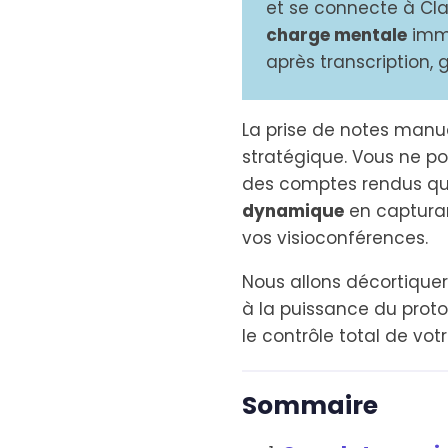
et se connecte à Cl
charge mentale
immé
après transcription, 
La prise de notes manu
stratégique. Vous ne po
des comptes rendus qui 
dynamique
en capturan
vos visioconférences.
Nous allons décortique
à la puissance du prot
le contrôle total de vo
Sommaire