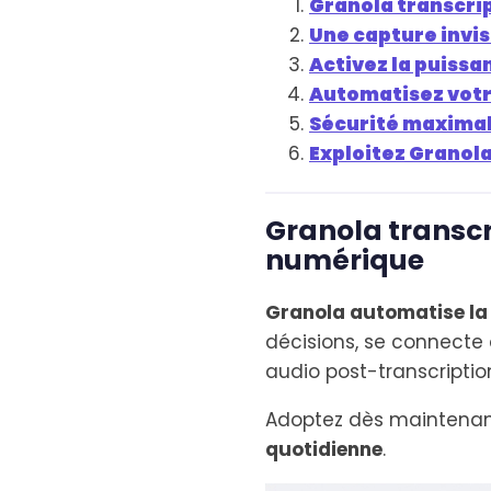
Granola transcri
Une capture invis
Activez la puiss
Automatisez votre
Sécurité maximal
Exploitez Granola 
Granola transcr
numérique
Granola automatise la 
décisions, se connecte 
audio post-transcription
Adoptez dès maintenan
quotidienne
.