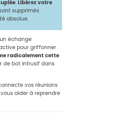
cuplée
.
Libérez votre
sont supprimés
ité absolue.
d'un échange
active pour griffonner
me radicalement cette
 de bot intrusif dans
connecte vos réunions
s vous aider à reprendre