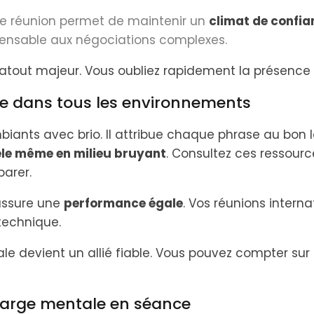
de réunion permet de maintenir un
climat de confia
ensable aux négociations complexes.
 atout majeur. Vous oubliez rapidement la présence 
ue dans tous les environnements
ambiants avec brio. Il attribue chaque phrase au bon 
dèle même en milieu bruyant
. Consultez ces ressourc
arer.
 assure une
performance égale
. Vos réunions intern
technique.
le devient un allié fiable. Vous pouvez compter su
charge mentale en séance