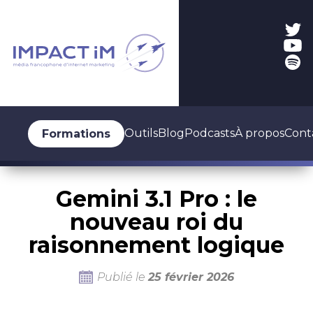
Outils
Blog
Podcasts
À propos
Cont
Formations
Gemini 3.1 Pro : le
nouveau roi du
raisonnement logique
Publié le
25 février 2026