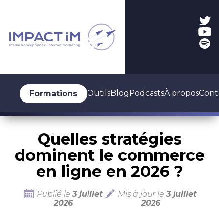
Outils
Blog
Podcasts
À propos
Cont
Formations
Quelles stratégies
dominent le commerce
en ligne en 2026 ?
Publié le
3 juillet
Mis à jour le
3 juillet
2026
2026