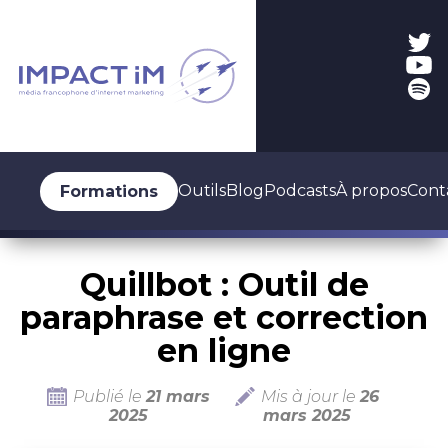
Outils
Blog
Podcasts
À propos
Cont
Formations
Quillbot : Outil de
paraphrase et correction
en ligne
Publié le
21 mars
Mis à jour le
26
2025
mars 2025