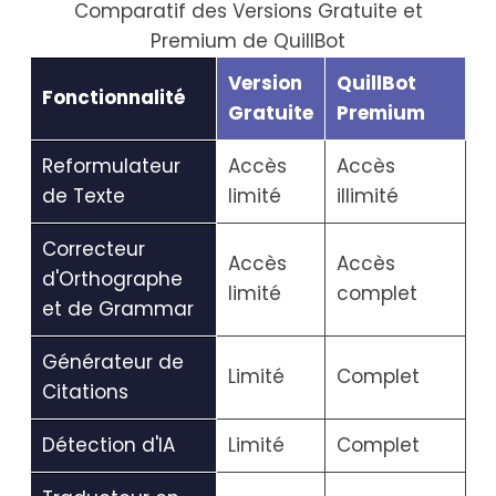
Comparatif des Versions Gratuite et
Premium de QuillBot
Version
QuillBot
Fonctionnalité
Gratuite
Premium
Reformulateur
Accès
Accès
de Texte
limité
illimité
Correcteur
Accès
Accès
d'Orthographe
limité
complet
et de Grammar
Générateur de
Limité
Complet
Citations
Détection d'IA
Limité
Complet