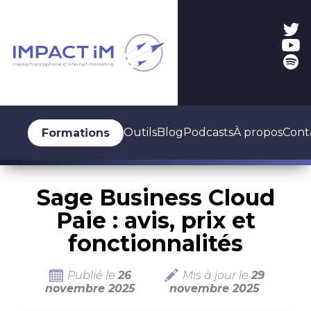
Outils
Blog
Podcasts
À propos
Cont
Formations
Sage Business Cloud
Paie : avis, prix et
fonctionnalités
Publié le
26
Mis à jour le
29
novembre 2025
novembre 2025