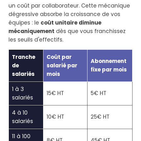
un coût par collaborateur. Cette mécanique
dégressive absorbe la croissance de vos
équipes : le
coût unitaire diminue
mécaniquement
dès que vous franchissez
les seuils d'effectifs.
Tranche
Coût par
Abonnement
de
salarié par
fixe par mois
salariés
mois
1 à 3
15€ HT
5€ HT
salariés
4 à 10
10€ HT
25€ HT
salariés
11 à 100
8€ HT
45€ HT