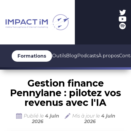
Outils
Blog
Podcasts
À propos
Cont
Formations
Gestion finance
Pennylane : pilotez vos
revenus avec l'IA
Publié le
4 juin
Mis à jour le
4 juin
2026
2026