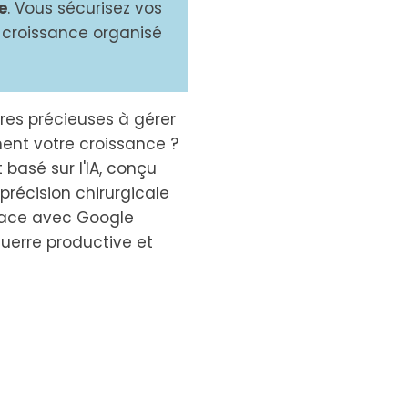
e
. Vous sécurisez vos
 croissance organisé
ures précieuses à gérer
nt votre croissance ?
 basé sur l'IA, conçu
récision chirurgicale
rface avec Google
guerre productive et