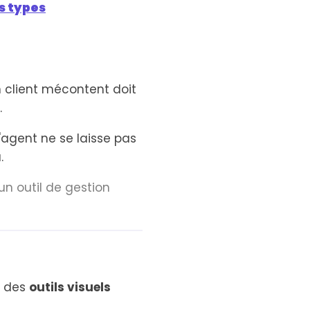
s types
Un client mécontent doit
.
L'agent ne se laisse pas
.
n outil de gestion
r des
outils visuels