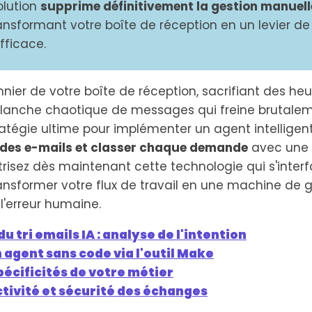
olution
supprime définitivement la gestion manuell
nsformant votre boîte de réception en un levier de
fficace.
nier de votre boîte de réception, sacrifiant des he
anche chaotique de messages qui freine brutaleme
ratégie ultime pour implémenter un agent intelligent
i des e-mails et classer chaque demande
avec une p
trisez dès maintenant cette technologie qui s'inte
ansformer votre flux de travail en une machine de 
l'erreur humaine.
 tri emails IA : analyse de l'intention
 agent sans code via l'outil Make
écificités de votre métier
ctivité et sécurité des échanges