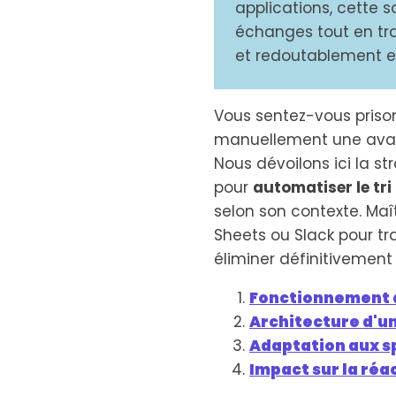
applications, cette s
échanges tout en tra
et redoutablement e
Vous sentez-vous prison
manuellement une aval
Nous dévoilons ici la st
pour
automatiser le tr
selon son contexte. Maî
Sheets ou Slack pour tr
éliminer définitivement 
Fonctionnement du
Architecture d'un
Adaptation aux sp
Impact sur la réa