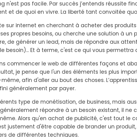
 n'est pas facile. Par succès j’entends réussite fi
nt et de quoi en vivre. La liberté tant convoitée quoi
e sur internet en cherchant à acheter des produit
es propres besoins, ou cherche une solution à un p
e, de générer un lead, mais de répondre aux attent
le besoin)... Et à terme, c'est ce qui vous permettra
ens commencer le web de différentes façons et ab
ultat, je pense que l'un des éléments les plus import
s-même, afin d'aller au bout des choses. L’apprentiss
t fini généralement par payer.
différents type de monétisation, de business, mais au
 généralement répondre à un besoin existant, il ne 
ême. Alors qu'en achat de publicité, c'est tout le co
t justement d'être capable de brander un produit,
ers de différentes techniques.