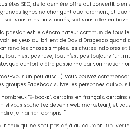
ous êtes SEO, de la dernière offre qui convertit bien
es grandes lignes ne changent que rarement, et que r
ée : soit vous êtes passionnés, soit vous allez en baver
 la passion est le dénominateur commun de tous l
'à voir les yeux qui brillent de David Dragesco quand
ion rend les choses simples, les chutes indolores et 
t, tout n'est pas rose, tout n'est pas toujours fun, 
sque confort d'être passionné par son metier non
rcez-vous un peu aussi...), vous pouvez commencer à 
s groupes Facebook, suivre les personnes qui vous in
nombreux "E-books", certains en français, certains e
 + si vous souhaitez devenir web marketeur), et vous
-dire je n'ai rien compris..."
out ceux qui ne sont pas déjà au courant : trouver le